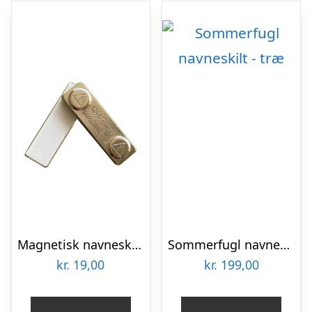
Magnetisk navneskilt m/stål 4,5 cm. (deluxe)
Sommerfugl navneskilt – træ
kr.
19,00
kr.
199,00