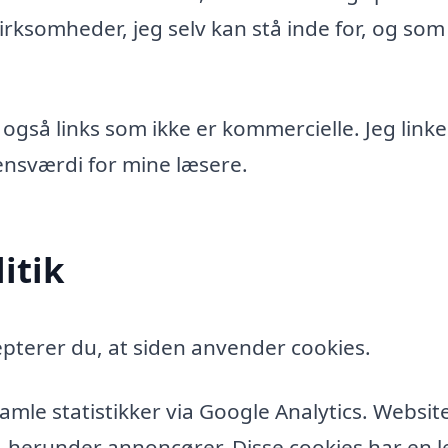
rksomheder, jeg selv kan stå inde for, og som
 også links som ikke er kommercielle. Jeg linke
idensværdi for mine læsere.
itik
pterer du, at siden anvender cookies.
amle statistikker via Google Analytics. Websit
, herunder annoncører. Disse cookies har en l