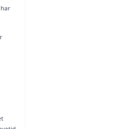
 har
r
et
evetid