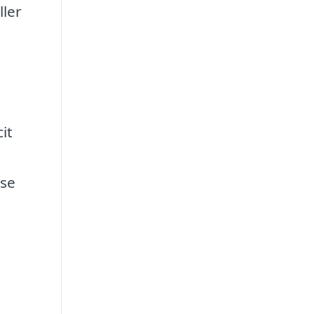
ller
e
it
lse