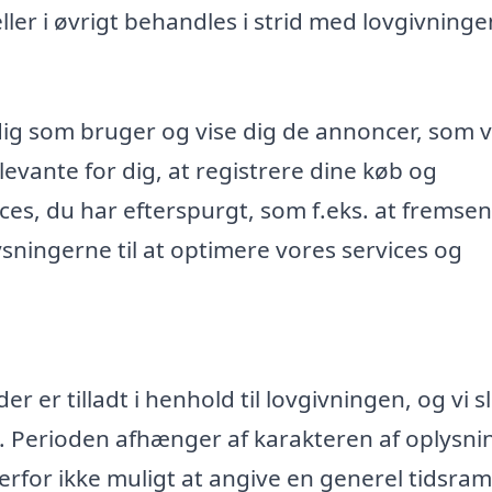
r i øvrigt behandles i strid med lovgivninge
dig som bruger og vise dig de annoncer, som v
evante for dig, at registrere dine køb og
ices, du har efterspurgt, som f.eks. at fremse
ningerne til at optimere vores services og
 er tilladt i henhold til lovgivningen, og vi s
. Perioden afhænger af karakteren af oplysn
rfor ikke muligt at angive en generel tidsr