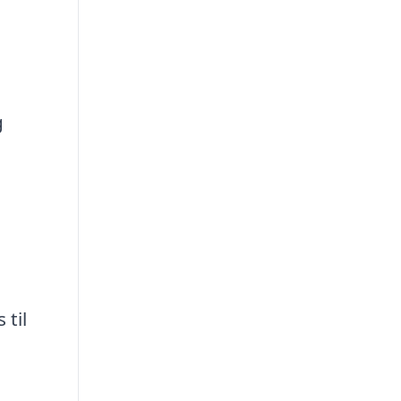
g
 til