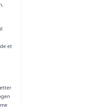
n.
il
nde et
letter
ingen
amme