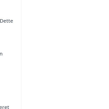
 Dette
en
eret