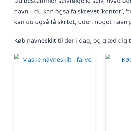
Du bestemmer selvfølgelig selv, hvad der 
navn – du kan også få skrevet ’kontor’, ’toi
kan du også få skiltet, uden noget navn p
Køb navneskilt til dør i dag, og glæd dig t