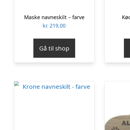
Maske navneskilt – farve
Kø
kr.
219,00
Gå til shop