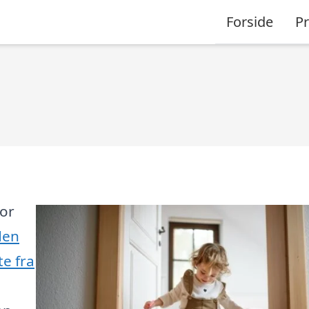
Forside
P
bor
den
te fra