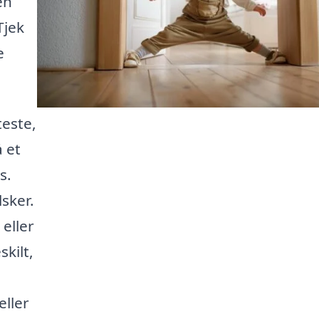
en
Tjek
e
teste,
 et
s.
sker.
eller
skilt,
ller