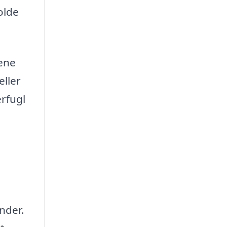
olde
nene
eller
erfugl
under.