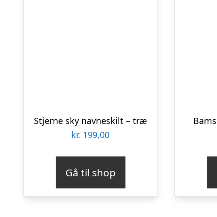
Stjerne sky navneskilt – træ
Bamse
kr.
199,00
Gå til shop