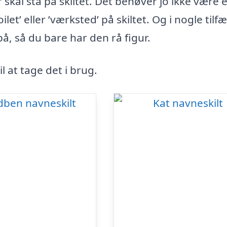
skal stå på skiltet. Det behøver jo ikke være e
let’ eller ’værksted’ på skiltet. Og i nogle tilf
å, så du bare har den rå figur.
il at tage det i brug.