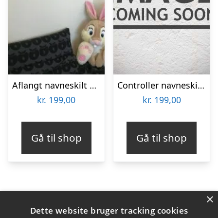
Aflangt navneskilt – træ
Controller navneskilt – træ
kr.
199,00
kr.
199,00
Gå til shop
Gå til shop
×
Varekategorier
Dette website bruger tracking cookies