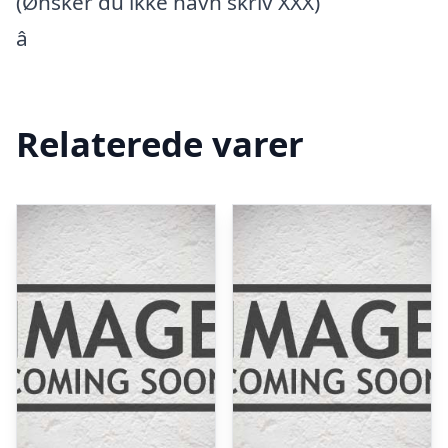
(Ønsker du ikke navn skriv XXX)
â
Relaterede varer