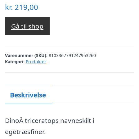
kr.
219,00
Gå til shop
Varenummer (SKU):
8103367791247953260
Kategori:
Produkter
Beskrivelse
DinoÂ triceratops navneskilt i
egetræsfiner.