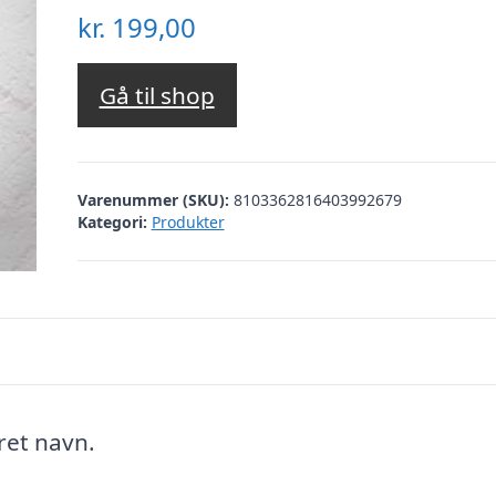
kr.
199,00
Gå til shop
Varenummer (SKU):
8103362816403992679
Kategori:
Produkter
ret navn.