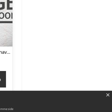
Sovende gorilla navneskilt – træ
p
×
hjemmeside