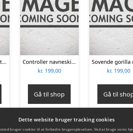
Sløjfe navneskilt – træ
Controller navneskilt – træ
kr.
199,00
kr.
199,00
Gå til shop
Gå til sho
Dette website bruger tracking cookies
sted bruger cookies til at forbedre brugeroplevelsen. Ved at bruge vores 