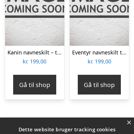
Kanin navneskilt – træ
Eventyr navneskilt træ
kr.
199,00
kr.
199,00
Gå til shop
Gå til shop
×
Varekategorier
Dette website bruger tracking cookies