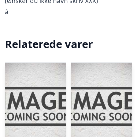
(Ønsker du ikke navn skriv XXX)
â
Relaterede varer